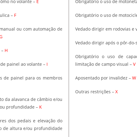
ômo no volante –
E
Obrigatório o uso de motoneta 
ulica –
F
Obrigatório o uso de motocic
m manual ou com automação de
Vedado dirigir em rodovias e v
G
Vedado dirigir após o pôr-do-
l –
H
Obrigatório o uso de capa
de painel ao volante –
I
limitação de campo visual –
V
os de painel para os membros
Aposentado por invalidez –
W
Outras restrições –
X
to da alavanca de câmbio e/ou
/ou profundidade –
K
res dos pedais e elevação do
o de altura e/ou profundidade