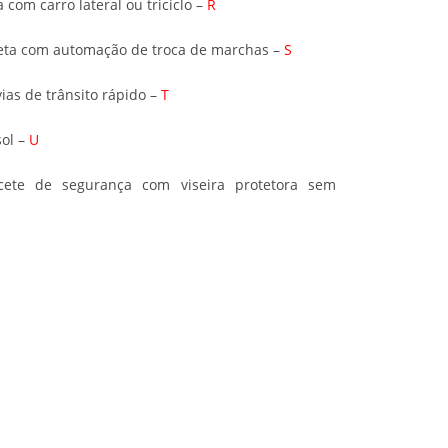
com carro lateral ou triciclo –
R
leta com automação de troca de marchas –
S
ias de trânsito rápido –
T
sol –
U
cete de segurança com viseira protetora sem